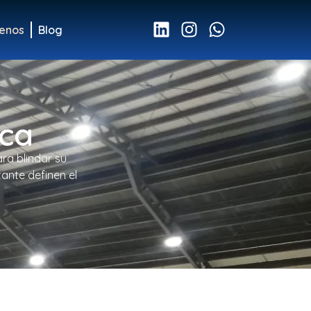
enos
Blog
ica
ra blindar su
ante definen el