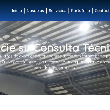
Inicio
Nosotros
Servicios
Portafolio
Contáct
icie su Consulta Técn
1 años de experiencia, brindamos asesoramiento experto pa
a. En Ampere, la precisión técnica y el acompañamiento const
éxito de cada proyecto